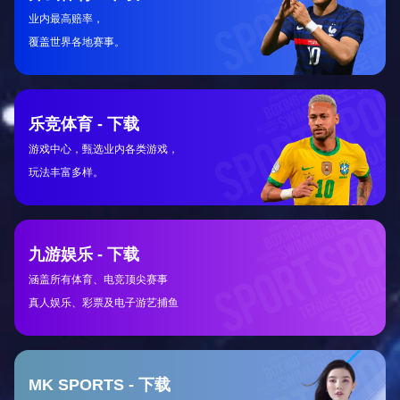
每一位选手都经过严格筛选与系统训练，他们从小便开
始接触这项运动，并且经历过无数次比赛磨炼。在大赛
中，每位选手都能稳定发挥，并能够根据对手特性及时
调整战术，这种适应能力是他们成功的重要因素之一。
值得一提的是，不仅是技术层面的优势，心理素质同样
起到了决定性作用。在关键时刻，他们能够保持冷静，
将压力转化为动力，从而取得理想结果。这种心理韧性
是经过长期训练和比赛经验积累而来的，也是北京乒乓
球队的一大特色。
3、团队协作精神
北京乒乓球队之所以能在世锦赛中脱颖而出，与其团队
协作精神密不可分。每位成员都明白，单打独斗难以获
得最终胜利，而只有团结一致才能创造最佳成绩。因
此，在日常训练中，他们注重相互之间的信息交流和经
验分享，让彼此能够取长补短，共同进步。