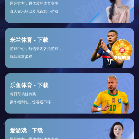
团队内强调良好的沟通，无论是在技战术研讨还是心理
支持方面。通过合作训练，提高整体默契度，使得每位
成员都能充分发挥自身优势。此外，教练组也会针对不
同情况制定相应策略，使全队始终向着一个目标努力前
行。
这种紧密团结和高度配合使得北京队在比赛中能够迅速
做出反应，有效应对各种突发状况。而这种团队氛围，
不仅增强了球员间感情，更激励大家为了共同荣誉而奋
斗，从而形成一种积极向上的集体主义精神。
4、未来发展潜力
展望未来，北京乒乓球队依旧充满希望与潜力。他们不
仅需要继续巩固现有成绩，还要不断创新，以适应快速
变化的国际竞争环境。新一代年轻运动员正在快速崛
起，为整个团队注入新鲜血液，这无疑为今后的发展打