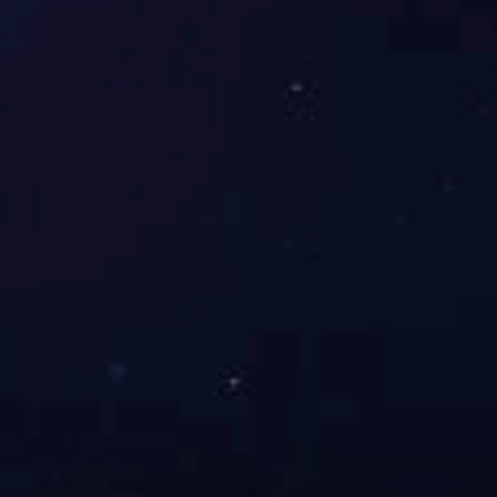
的发展目标迈进，为中国体育争光添彩。