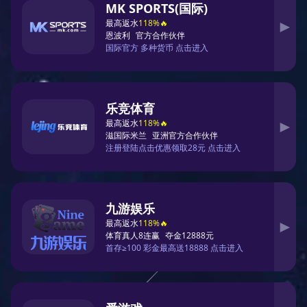
括球队的历史背景、选手个人表现、团队协作精神以及
未来发展潜力。这些因素共同构成了北京乒乓球队在世
锦赛上取得优异成绩的重要基础，也为中国乒乓球的发
展提供了良好的示范。通过分析这些方面，我们可以更
全面地理解北京队在国际舞台上的崛起及其背后的努力
与付出。
1、球队历史与传统
北京乒乓球队作为中国乒乓球运动的重要代表之一，拥
有着悠久的历史和辉煌的战绩。从上世纪五十年代开
始，北京队便在国内外比赛中屡获佳绩，培养了一大批
优秀的运动员。这样的历史积淀不仅奠定了球队深厚的
文化底蕴，也形成了强烈的竞争意识和奋斗精神。
随着时间推移，北京队不断引进新的训练理念和技术，
通过科学化管理提升整体水平。近年来，在高水平教练
员的指导下，队伍积极参与各类国际赛事，为选手们提